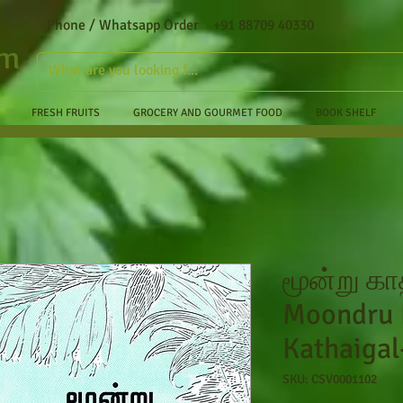
Phone / Whatsapp Order +91 88709 40330
om
FRESH FRUITS
GROCERY AND GOURMET FOOD
BOOK SHELF
மூன்று க
Moondru 
Kathaigal
SKU: CSV0001102