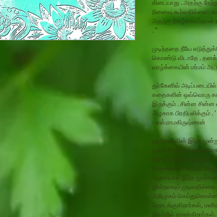
கிடையாது . அதற்கு நேற்
நினைவு கூர்வதில்லை . வரு
அதற்கு நிகழ்காலம்தான் உ
. "
முடிந்ததை நீயே எடுத்துக
கொண்டு விடாதே . தனக்க
வாழ்க்கையின் மர்மம் அடங
துர்கேனிவ் அடிப்படையி
கதைகளின் ஒவ்வொரு காட
இருக்கும் . சின்ன சின்ன
அழகாக பிரதிபலிக்கும் . ' 
- எஸ்.ராமகிருஷ்ணன்
துர்கேனிவின் இந்த மூன்ற
மூலச் சிறப்பு உள்ளவையா
இவை துர்கேனிவ் தன்மை
மேதமையின் சிறந்த அம்
ஆகையால் இந்த நூல்களை உ
இன்றளவும் முடிவதில்லை
அறிமுகம் செய்துகொள்ள இ
தொடங்குகிறார்கள், மனி
இவற்றில் காண்கிறார்கள்.