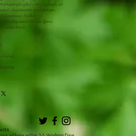
்டுகளுக்கும் முற்பட்டவை ஆயினும், நம்
ியாகப் பங்குகொள்ள வைக்கின்றன.
திருப்பவையும் அழிக்க
்பான மனித உணர்ச்சிகளை இவை
ர் தல்ஸ்தியகோவ்
ே
்புக்கு;
09 40330
ucts
 your address within 3-5 Working Days