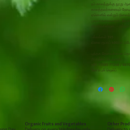
நம் காலத்துக்கு நூறு ஆண
காலத்தவர்களையும் நேரட
ஏனெனில் என்றும் நிலைத்
முடியாதவையுமான, இயல
விவரிக்கின்றன. - அர்தூ
பக்கங்கள் 395
விலை ரூபாய் 400/மட்டும
புத்தக தேவைக்கான தொடர
அ சஞ்சய் பெருமாள்
+91 73585 77246 / 887
San's
புக் ஷெல்ப்
Organic Fruits and Vegetables
Other Prod
king Day
Delivery on every Wednesday only
Delivery to