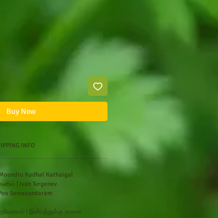
ce
Buy Now
IPPING INFO
 Moondru Kadhal Kathaigal
கேனிவ்
|
Ivan Turgenev
 Poo Somasundaram
றுவேனாம் ! இன்பத்துக்கு நாளை