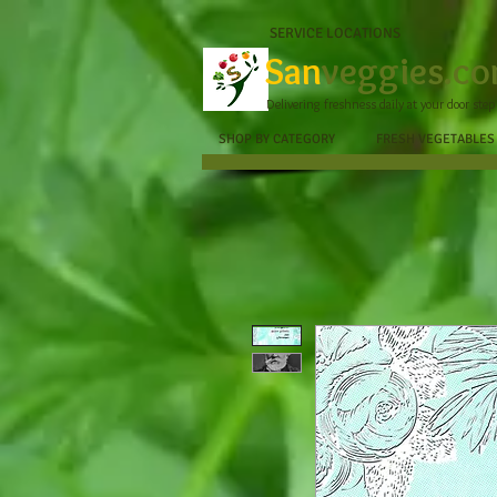
SERVICE LOCATIONS
San
veggies.c
Delivering freshness daily at your door step
SHOP BY CATEGORY
FRESH VEGETABLES