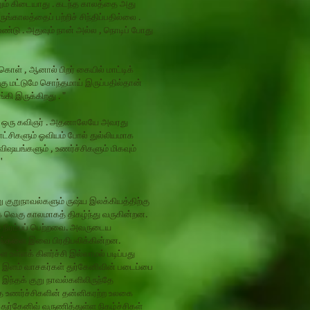
றும் கிடையாது . கடந்த காலத்தை அது
ங்காலத்தைப் பற்றிச் சிந்திப்பதில்லை .
ண்டு . அதுவும் நான் அல்ல , நொடிப் போது
்கொள் , ஆனால் பிறர் கையில் மாட்டிக்
ு மட்டுமே சொந்தமாய் இருப்பதில்தான்
்கி இருக்கிறது . "
ல் ஒரு கவிஞர் . அதனாலேயே அவரது
்சிகளும் ஓவியம் போல் துல்லியமாக
 விஷயங்களும் , உணர்ச்சிகளும் மிகவும்
'
ு குறுநாவல்களும் ருஷ்ய இலக்கியத்திற்கு
க வெகு காலமாகத் திகழ்ந்து வருகின்றன.
 நிரம்பப் பெற்றவை. அவருடைய
சங்களை இவை பிரதிபலிக்கின்றன.
ள்ளக் கிளர்ச்சி இல்லாமல் படிப்பது
. இளம் வாசகர்கள் துர்கேனிவின் படைப்பை
ந்தக் குறு நாவல்களிலிருந்தே
த உணர்ச்சிகளின் தன்னிகரற்ற உலகை
 துர்கேனிவ் வருணித்துள்ள நிகழ்ச்சிகள்