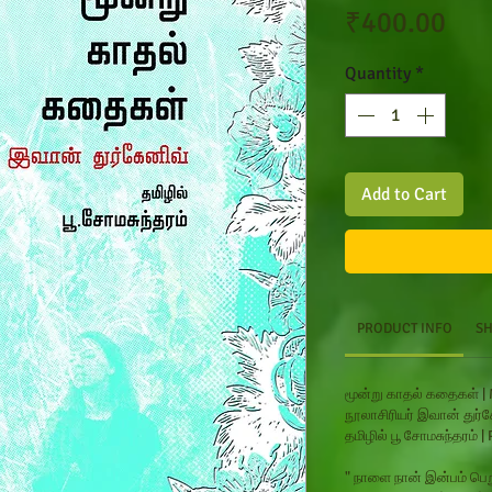
Pri
₹400.00
Quantity
*
Add to Cart
PRODUCT INFO
SH
மூன்று காதல் கதைகள் |
நூலாசிரியர் இவான்
துர்
தமிழில்
பூ சோமசுந்தரம்
|
" நாளை நான் இன்பம் பெ