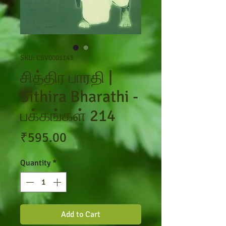
SKU: CSV0001143
சித்திர பாரதி |
Sithira Bharathi -
பக்கங்கள் 214
Price
₹595.00
Quantity
*
Add to Cart