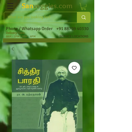
San
veggies.com
Phone / Whatsapp Order
+91 88709 40330
Delivery Time:
SERVICE LOCATIONS
9AM - 1PM | 2PM - 6PM